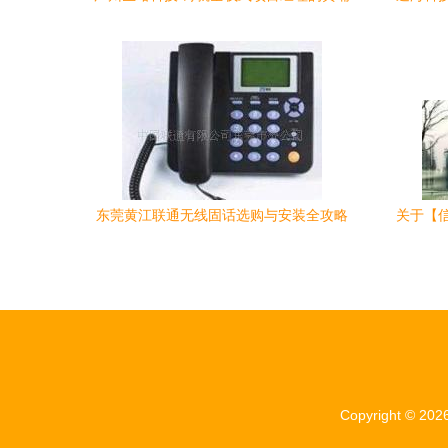
军校
认可
东莞黄江联通无线固话选购与安装全攻略
关于【
打破通信壁垒的新选择
Copyright © 202